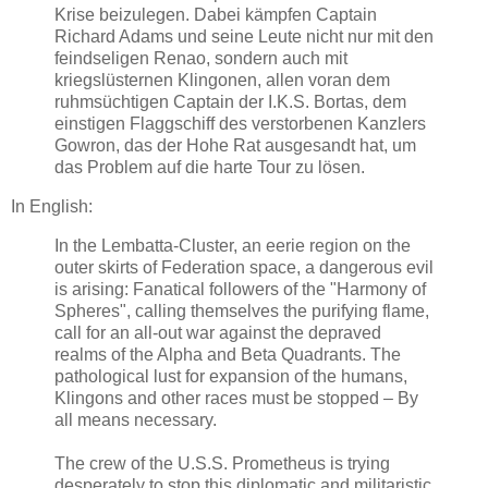
Krise beizulegen. Dabei kämpfen Captain
Richard Adams und seine Leute nicht nur mit den
feindseligen Renao, sondern auch mit
kriegslüsternen Klingonen, allen voran dem
ruhmsüchtigen Captain der I.K.S. Bortas, dem
einstigen Flaggschiff des verstorbenen Kanzlers
Gowron, das der Hohe Rat ausgesandt hat, um
das Problem auf die harte Tour zu lösen.
In English:
In the Lembatta-Cluster, an eerie region on the
outer skirts of Federation space, a dangerous evil
is arising: Fanatical followers of the "Harmony of
Spheres", calling themselves the purifying flame,
call for an all-out war against the depraved
realms of the Alpha and Beta Quadrants. The
pathological lust for expansion of the humans,
Klingons and other races must be stopped – By
all means necessary.
The crew of the U.S.S. Prometheus is trying
desperately to stop this diplomatic and militaristic