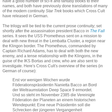
have a good number of sci-fi and fantasy books to their
names, and both have previously done translations of many
of the modern continuity
Star Trek
books which Cross Cult
have released in German.
The trilogy will be tied to the current prose continuity; set
shortly after the assassination president Bacco in
The Fall
series. It sees the USS Prometheus sent on a mission to
deal with new threat in the Lembatta Cluster, a region near
the Klingon border. The Prometheus, commanded by
Captain Richard Adams, has to deal with both the new
enemy, and a tense relationship with the Klingons, in the
guise of the IKS Bortas and crew, who are also sent to
investigate. Here's Cross Cult's overview of the series (in
German of course):
Erst vor wenigen Wochen wurde
Föderationspräsidentin Nanietta Bacco an Bord
der Weltraumstation Deep Space 9 ermordet.
Und so steht im November 2385 die Vereinigte
Föderation der Planeten an einem historischen
Wendepunkt: Eine neue Präsidentin soll die
Schrecken der jüngeren Vergangenheit